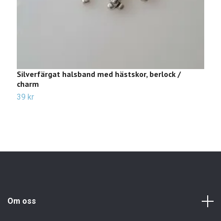
Silverfärgat halsband med hästskor, berlock /
G
charm
b
39 kr
Sl
Om oss