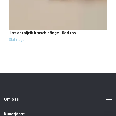
1 st detaljrik brosch hänge - Röd ros
B
Slut i lager
Sl
Om oss
Kundtjänst