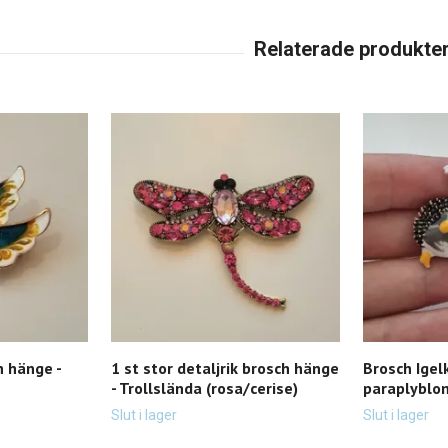
h hänge -
1 st stor detaljrik brosch hänge
Brosch Ige
- Trollslända (rosa/cerise)
paraplybl
Slut i lager
Slut i lager