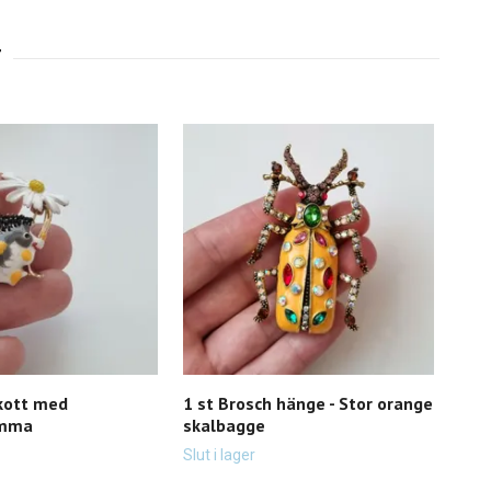
lkott med
1 st Brosch hänge - Stor orange
1 st
omma
skalbagge
ska
Slut i lager
Slut 