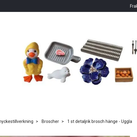
Fra
ckestillverkning
Broscher
1 st detaljrik brosch hänge - Uggla