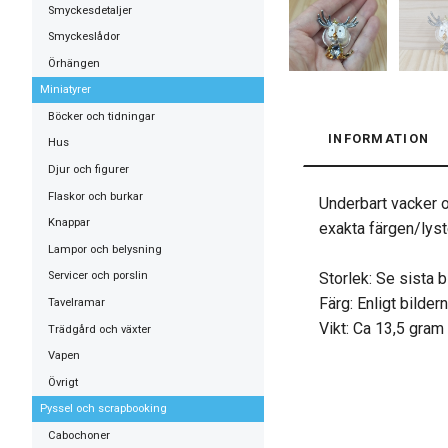
Smyckesdetaljer
Smyckeslådor
Örhängen
Miniatyrer
Böcker och tidningar
INFORMATION
Hus
Djur och figurer
Flaskor och burkar
Underbart vacker oc
Knappar
exakta färgen/lyste
Lampor och belysning
Storlek: Se sista b
Servicer och porslin
Färg: Enligt bilder
Tavelramar
Vikt: Ca 13,5 gram
Trädgård och växter
Vapen
Övrigt
Pyssel och scrapbooking
Cabochoner