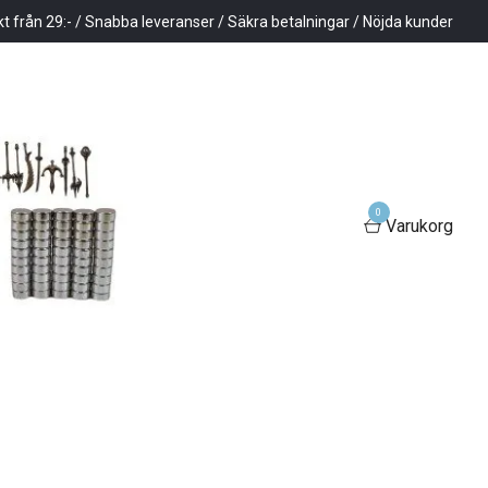
kt från 29:- / Snabba leveranser / Säkra betalningar / Nöjda kunder
0
Varukorg