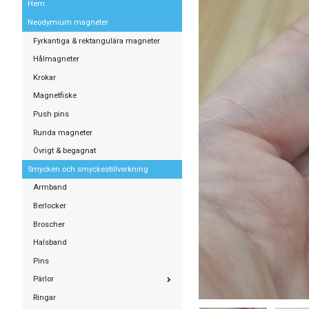
Hem
Neodymium magneter
Fyrkantiga & rektangulära magneter
Hålmagneter
Krokar
Magnetfiske
Push pins
Runda magneter
Övrigt & begagnat
Smycken och smyckestillverkning
Armband
Berlocker
Broscher
Halsband
Pins
Pärlor
Ringar