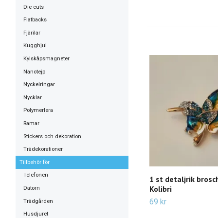
Die cuts
Flatbacks
Fjärilar
Kugghjul
Kylskåpsmagneter
Nanotejp
Nyckelringar
Nycklar
Polymerlera
Ramar
Stickers och dekoration
Trädekorationer
Tillbehör för
Telefonen
1 st detaljrik brosc
Kolibri
Datorn
69 kr
Trädgården
Husdjuret