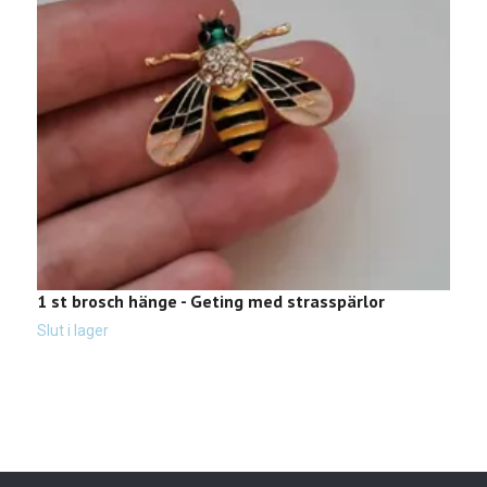
1 st brosch hänge - Geting med strasspärlor
B
7
Slut i lager