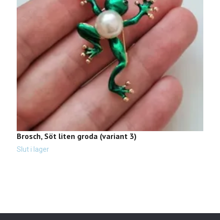
Brosch, Söt liten groda (variant 3)
1
Slut i lager
Sl