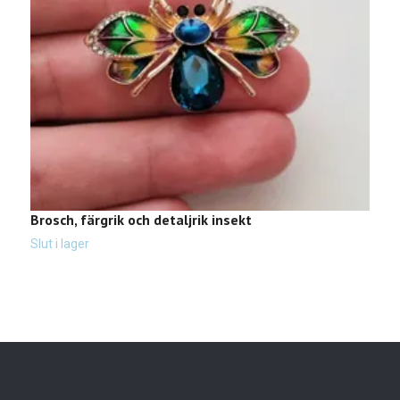
Brosch, färgrik och detaljrik insekt
1
7
Slut i lager