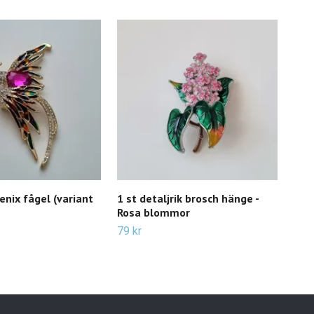
enix fågel (variant
1 st detaljrik brosch hänge -
1 st
Rosa blommor
Skö
(gr
79 kr
79 k