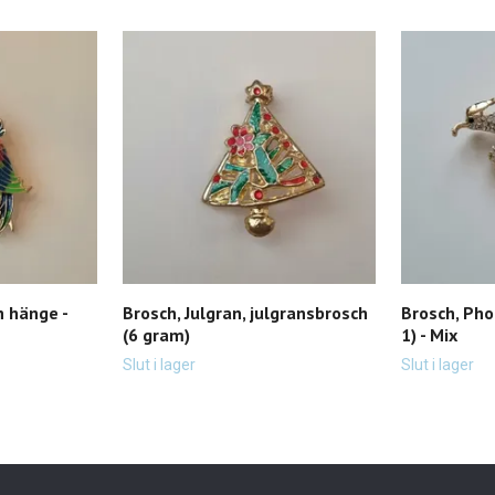
h hänge -
Brosch, Julgran, julgransbrosch
Brosch, Pho
(6 gram)
1) - Mix
Slut i lager
Slut i lager