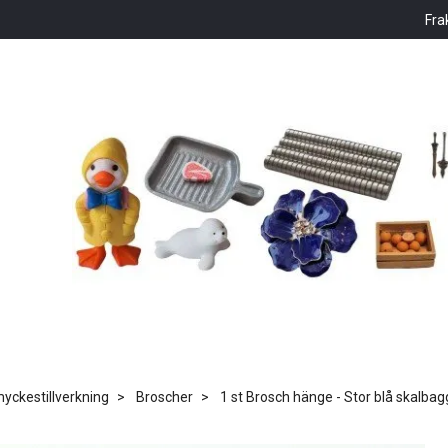
Fra
ckestillverkning
Broscher
1 st Brosch hänge - Stor blå skalba