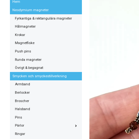
Hem
Neodymium magneter
Fyrkantiga & rektangulära magneter
Hålmagneter
Krokar
Magnetfiske
Push pins
Runda magneter
Övrigt & begagnat
Smycken och smyckestillverkning
Armband
Berlocker
Broscher
Halsband
Pins
Pärlor
Ringar