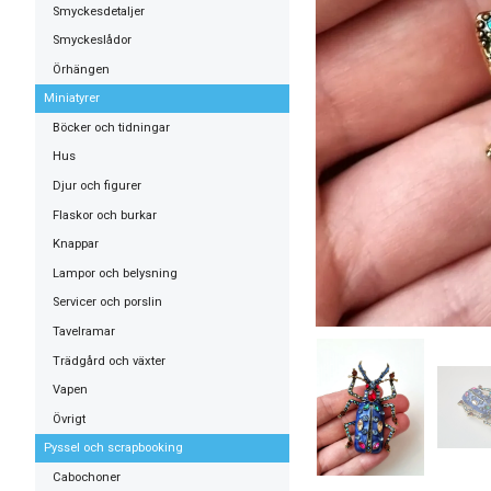
Smyckesdetaljer
Smyckeslådor
Örhängen
Miniatyrer
Böcker och tidningar
Hus
Djur och figurer
Flaskor och burkar
Knappar
Lampor och belysning
Servicer och porslin
Tavelramar
Trädgård och växter
Vapen
Övrigt
Pyssel och scrapbooking
Cabochoner