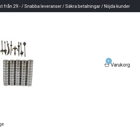
kt från 29:- / Snabba leveranser / Säkra betalningar / Nöjda kunder
0
Varukorg
gge