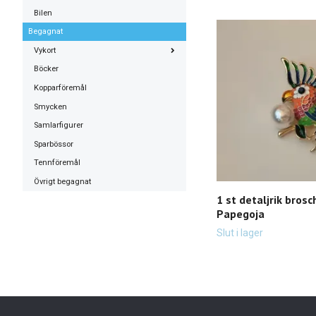
Bilen
Begagnat
Vykort
Böcker
Kopparföremål
Smycken
Samlarfigurer
Sparbössor
Tennföremål
Övrigt begagnat
1 st detaljrik brosc
Papegoja
Slut i lager