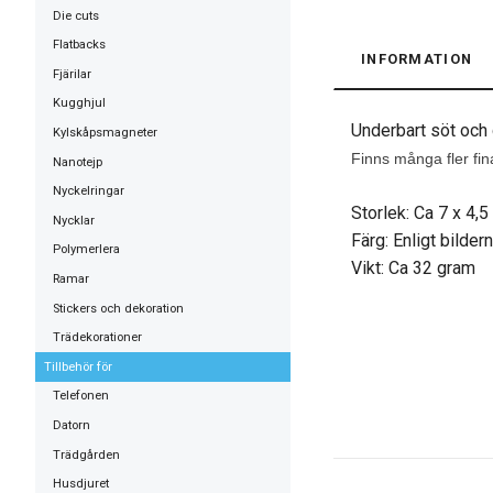
Die cuts
Flatbacks
INFORMATION
Fjärilar
Kugghjul
Underbart söt och 
Kylskåpsmagneter
Finns många fler fina
Nanotejp
Nyckelringar
Storlek: Ca 7 x 4,5
Nycklar
Färg: Enligt bilder
Polymerlera
Vikt: Ca 32 gram
Ramar
Stickers och dekoration
Trädekorationer
Tillbehör för
Telefonen
Datorn
Trädgården
Husdjuret