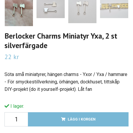
Berlocker Charms Miniatyr Yxa, 2 st
silverfärgade
22 kr
Söta små miniatyrer, hängen charms - Yxor / Yxa / hammare
- För smyckestillverkning, örhängen, dockhuset, tittskåp
DIY-projekt (do it yourself-projekt). Låt fan
I lager.
LÄGG I KORGEN