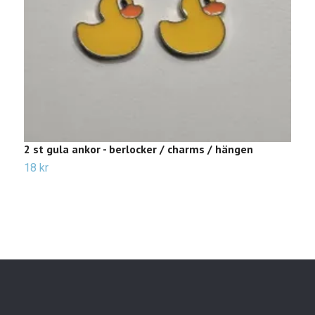
2 st gula ankor - berlocker / charms / hängen
2
b
18 kr
7