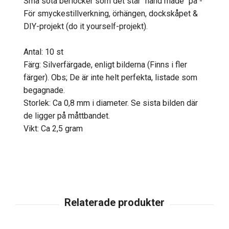
Små söta berlocker som det står "hand made" på -
För smyckestillverkning, örhängen, dockskåpet &
DIY-projekt (do it yourself-projekt).
Antal: 10 st
Färg: Silverfärgade, enligt bilderna (Finns i fler
färger). Obs; De är inte helt perfekta, listade som
begagnade.
Storlek: Ca 0,8 mm i diameter. Se sista bilden där
de ligger på måttbandet.
Vikt: Ca 2,5 gram