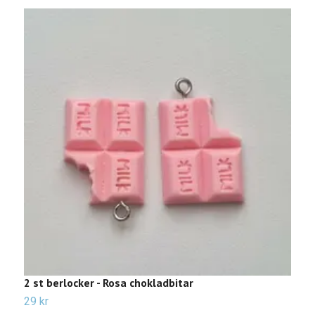
2 st berlocker - Rosa chokladbitar
2
29 kr
2