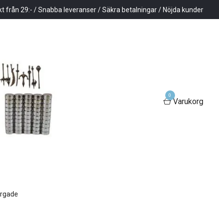
kt från 29:- / Snabba leveranser / Säkra betalningar / Nöjda kunder
0
Varukorg
ärgade