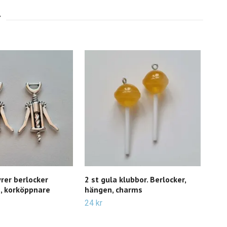
yrer berlocker
2 st gula klubbor. Berlocker,
2 st
, korköppnare
hängen, charms
cha
(br
24 kr
18 k