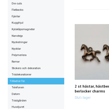
Die cuts
Flatbacks
Fjärilar
Kugghjul
Kylskåpsmagneter
Nanotejp
Nyckelringar
Nycklar
Polymerlera
Ramar
Stickers och dekoration
Trädekorationer
Tillbehör för
2 st hästar, hästber
Telefonen
berlocker charms
Datorn
Slut i lager
Trädgården
Husdjuret