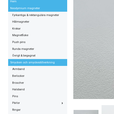
Hem
Neodymium magneter
Fyrkantiga & rektangulära magneter
Hålmagneter
Krokar
Magnetfiske
Push pins
Runda magneter
Övrigt & begagnat
Smycken och smyckestillverkning
Armband
Berlocker
Broscher
Halsband
Pins
Pärlor
Ringar