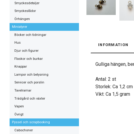
Smyckesdetaljer
Smyckeslådor
Örhängen
Miniatyrer
Böcker och tidningar
Hus
INFORMATION
Djur och figurer
Flaskor och burkar
Gulliga hängen, be
Knappar
Lampor och belysning
Antal: 2 st
Servicer och porslin
Storlek: Ca 1,2 cm
Tavelramar
Vikt: Ca 1,5 gram
Trädgård och växter
Vapen
Övrigt
Pyssel och scrapbooking
Cabochoner