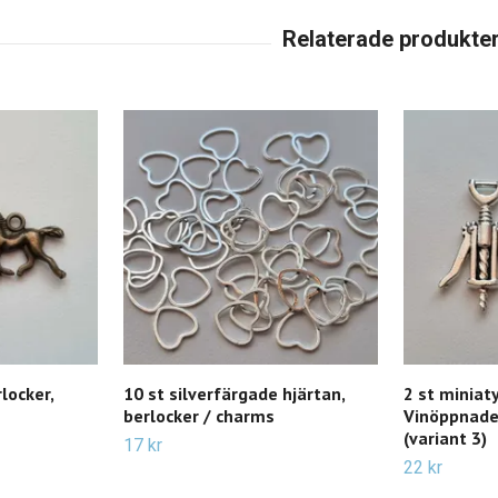
locker,
10 st silverfärgade hjärtan,
2 st miniat
berlocker / charms
Vinöppnade
(variant 3)
17 kr
22 kr