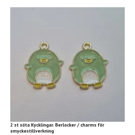
2 st söta Kycklingar. Berlocker / charms för
2
smyckestillverkning
ö