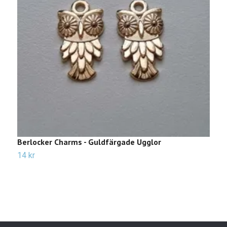
Berlocker Charms - Guldfärgade Ugglor
B
14 kr
Sl