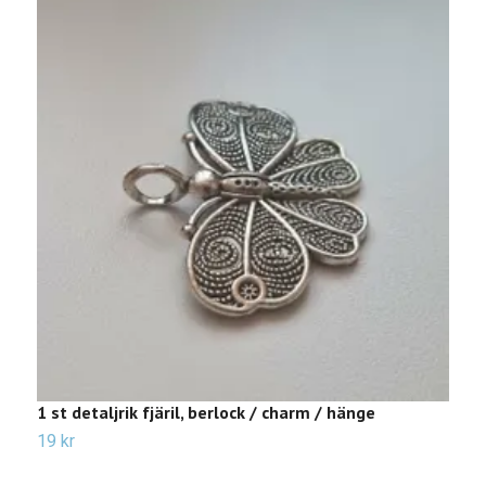
1 st detaljrik fjäril, berlock / charm / hänge
2
19 kr
1