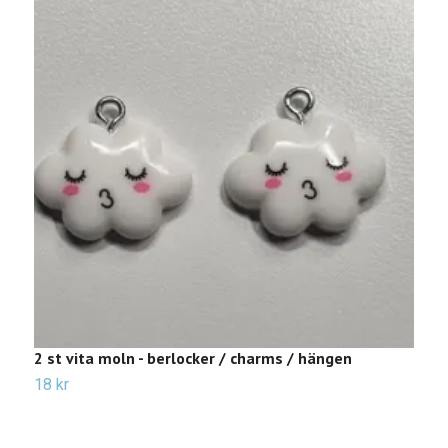
2 st vita moln - berlocker / charms / hängen
2
18 kr
Sl