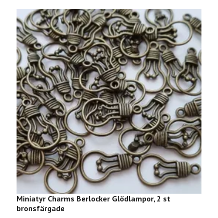
Miniatyr Charms Berlocker Glödlampor, 2 st
2
bronsfärgade
s