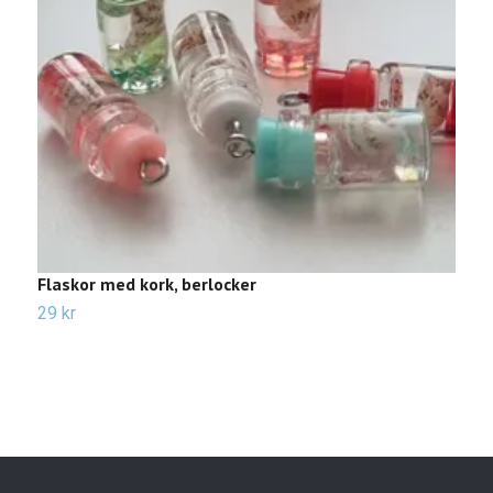
Flaskor med kork, berlocker
2
29 kr
2