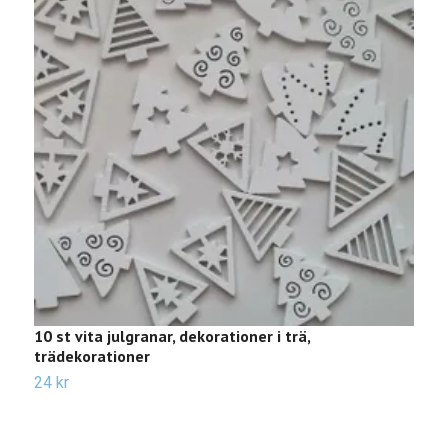
10 st vita julgranar, dekorationer i trä,
1
trädekorationer
t
24 kr
Sl