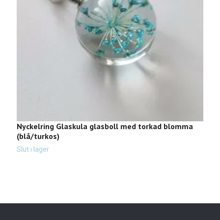
Nyckelring Glaskula glasboll med torkad blomma
N
(blå/turkos)
3
Slut i lager