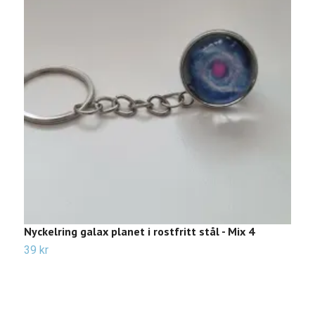
Nyckelring galax planet i rostfritt stål - Mix 4
N
r
39 kr
Sl