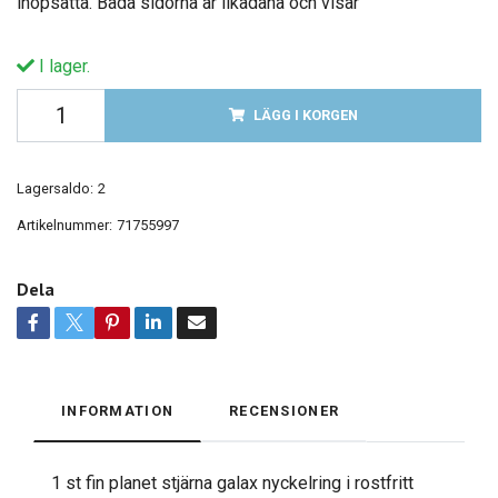
ihopsatta. Båda sidorna är likadana och visar
I lager.
LÄGG I KORGEN
Lagersaldo:
2
Artikelnummer:
71755997
Dela
INFORMATION
RECENSIONER
1 st fin planet stjärna galax nyckelring i rostfritt