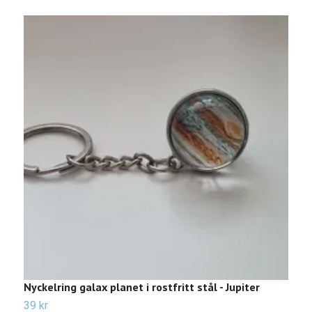
Nyckelring galax planet i rostfritt stål - Jupiter
N
39 kr
3