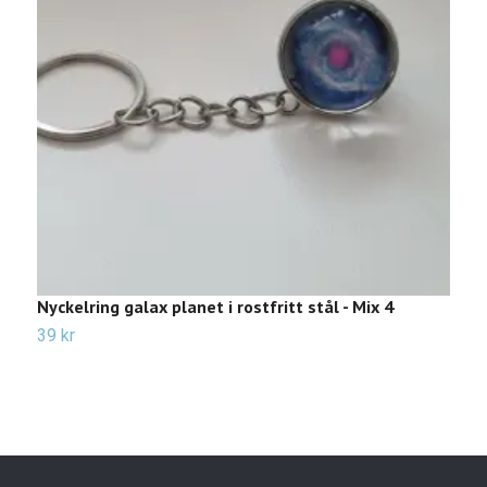
Nyckelring galax planet i rostfritt stål - Mix 4
N
39 kr
3