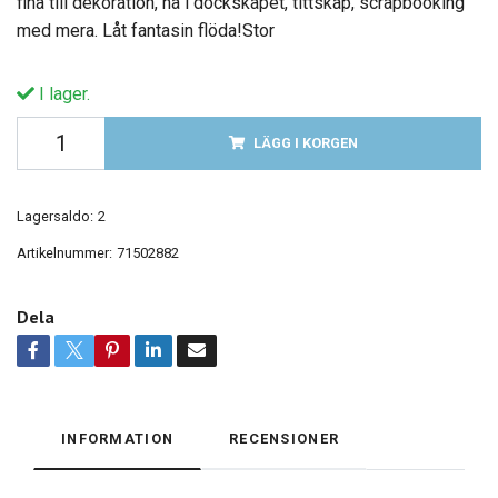
fina till dekoration, ha i dockskåpet, tittskåp, scrapbooking
med mera. Låt fantasin flöda!Stor
I lager.
LÄGG I KORGEN
Lagersaldo:
2
Artikelnummer:
71502882
Dela
INFORMATION
RECENSIONER