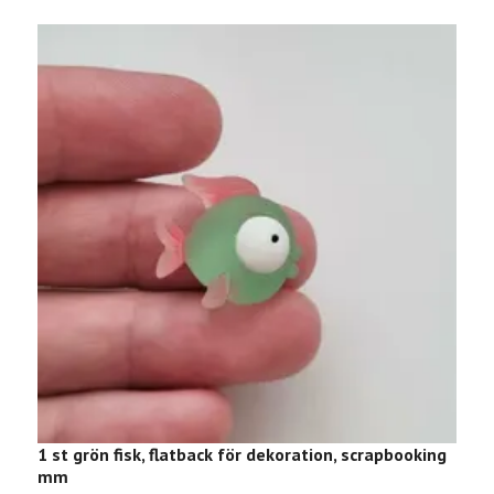
1 st grön fisk, flatback för dekoration, scrapbooking
1
mm
s