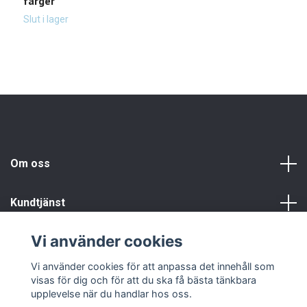
färger
f
Slut i lager
Sl
Om oss
Kundtjänst
Vi använder cookies
Info
Vi använder cookies för att anpassa det innehåll som
visas för dig och för att du ska få bästa tänkbara
upplevelse när du handlar hos oss.