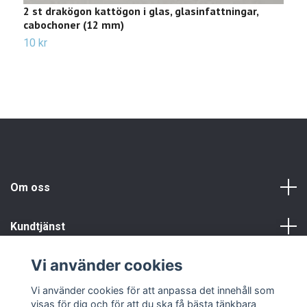
2 st drakögon kattögon i glas, glasinfattningar,
2
cabochoner (12 mm)
c
10 kr
Sl
Om oss
Kundtjänst
Vi använder cookies
Info
Vi använder cookies för att anpassa det innehåll som
visas för dig och för att du ska få bästa tänkbara