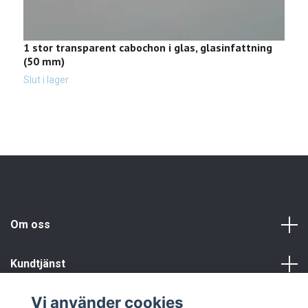
1 stor transparent cabochon i glas, glasinfattning
2
(50 mm)
c
1
Slut i lager
Om oss
Kundtjänst
Vi använder cookies
Info