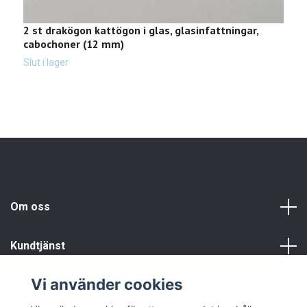
2 st drakögon kattögon i glas, glasinfattningar,
2
cabochoner (12 mm)
c
1
Slut i lager
Om oss
Kundtjänst
Vi använder cookies
Info