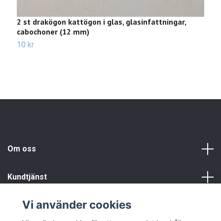
2 st drakögon kattögon i glas, glasinfattningar,
2
cabochoner (12 mm)
c
10 kr
1
Om oss
Kundtjänst
Vi använder cookies
Info