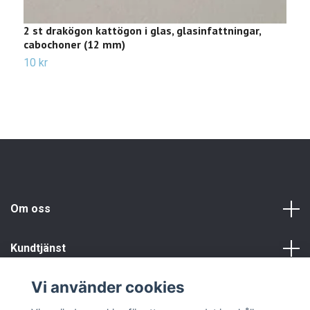
2 st drakögon kattögon i glas, glasinfattningar,
2
cabochoner (12 mm)
c
10 kr
1
Om oss
Kundtjänst
Vi använder cookies
Info