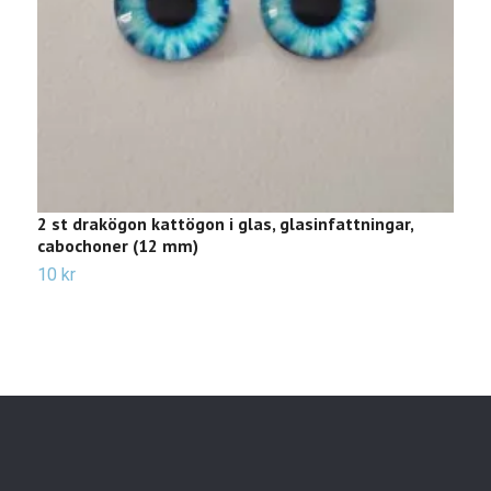
2 st drakögon kattögon i glas, glasinfattningar,
2
cabochoner (12 mm)
c
10 kr
Sl