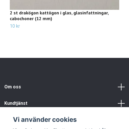
2 st drakögon kattögon i glas, glasinfattningar,
2
cabochoner (12 mm)
c
10 kr
1
Om oss
Kundtjänst
Vi använder cookies
Info