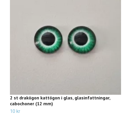
2 st drakögon kattögon i glas, glasinfattningar,
2
cabochoner (12 mm)
c
10 kr
1