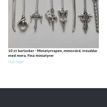
10 st berlocker - Miniatyrvapen, minisvärd, treuddar
6
med mera. Fina miniatyrer
s
Slut i lager
Sl