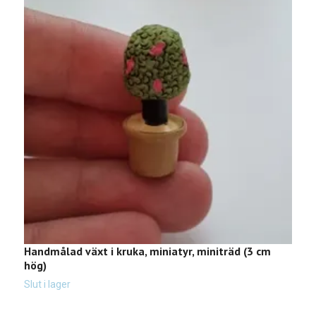
Handmålad växt i kruka, miniatyr, miniträd (3 cm
H
hög)
c
2
Slut i lager