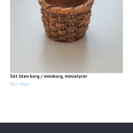
Söt liten korg / minikorg, miniatyrer
2
t
Slut i lager
2