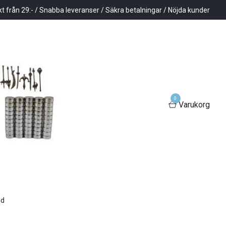
kt från 29:- / Snabba leveranser / Säkra betalningar / Nöjda kunder
0
Varukorg
nd