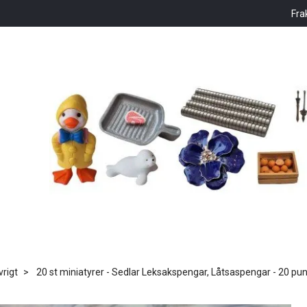
Fra
vrigt
20 st miniatyrer - Sedlar Leksakspengar, Låtsaspengar - 20 pu