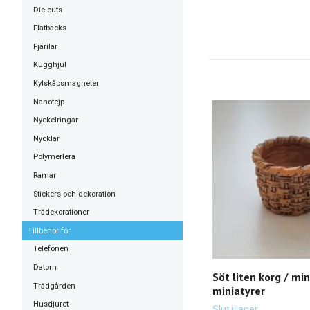
Die cuts
Flatbacks
Fjärilar
Kugghjul
Kylskåpsmagneter
Nanotejp
Nyckelringar
Nycklar
Polymerlera
Ramar
Stickers och dekoration
Trädekorationer
Tillbehör för
Telefonen
Datorn
Söt liten korg / min
Trädgården
miniatyrer
Husdjuret
Slut i lager