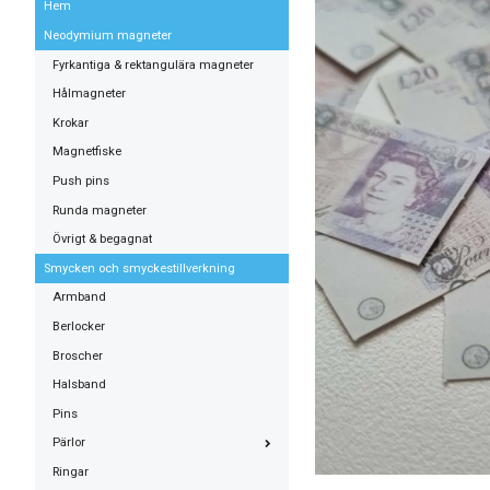
Hem
Neodymium magneter
Fyrkantiga & rektangulära magneter
Hålmagneter
Krokar
Magnetfiske
Push pins
Runda magneter
Övrigt & begagnat
Smycken och smyckestillverkning
Armband
Berlocker
Broscher
Halsband
Pins
Pärlor
Ringar