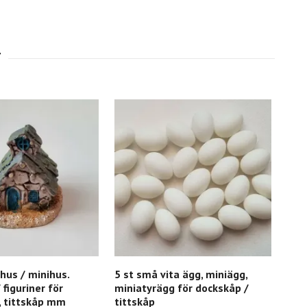
hus / minihus.
5 st små vita ägg, miniägg,
1 st
 figuriner för
miniatyrägg för dockskåp /
till
, tittskåp mm
tittskåp
Slut 