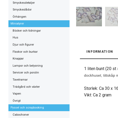
Smyckesdetaljer
Smyckeslådor
Örhängen
Miniatyrer
Böcker och tidningar
Hus
Djur och figurer
INFORMATION
Flaskor och burkar
Knappar
Lampor och belysning
1 liten bunt (20 s
Servicer och porslin
dockhuset, tittskåp 
Tavelramar
Trädgård och växter
Storlek: Ca 30 x 
Vapen
Vikt: Ca 2 gram
Övrigt
Pyssel och scrapbooking
Cabochoner