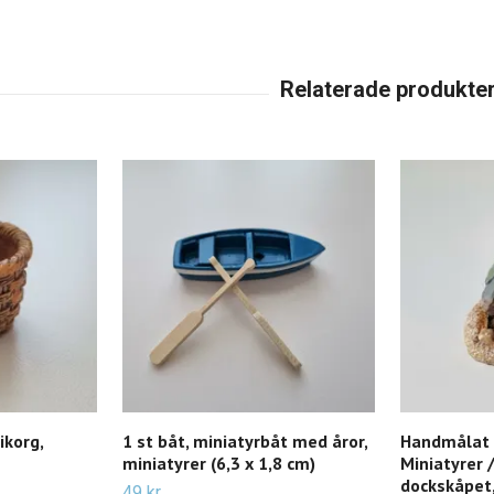
ikorg,
1 st båt, miniatyrbåt med åror,
Handmålat 
miniatyrer (6,3 x 1,8 cm)
Miniatyrer /
dockskåpet
49 kr