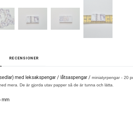
RECENSIONER
t sedlar) med leksakspengar / låtsaspengar /
miniatyrpengar - 20 p
med mera. De är gjorda utav papper så de är tunna och lätta.
16 mm