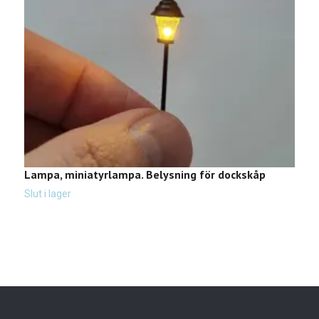
Lampa, miniatyrlampa. Belysning för dockskåp
T
t
Slut i lager
8