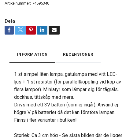
Artikelnummer:
74595340
Dela
INFORMATION
RECENSIONER
1 st simpel liten lampa, gatulampa med vitt LED-
ljus + 1 st resistor (för parallellkoppling vid köp av
flera lampor). Miniatyr som lämpar sig för tågräls,
dockhus, tittskåp med mera.
Drivs med ett 3V batteri (som ej ingår). Använd ej
högre V på batteriet då det kan förstöra lampan.
Finns i fler varianter i butiken!
Storlek: Ca 3 cm hög - Se sista bilden där de ligger