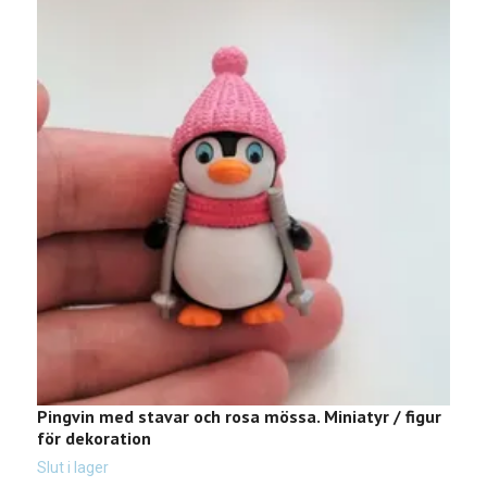
Pingvin med stavar och rosa mössa. Miniatyr / figur
N
för dekoration
r
4
Slut i lager