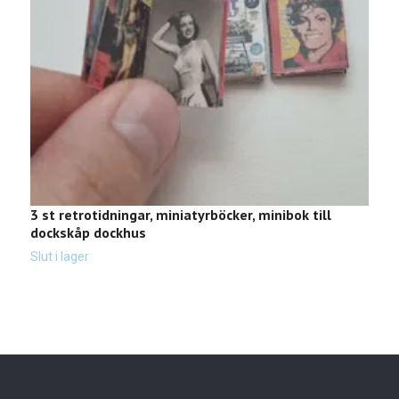
3 st retrotidningar, miniatyrböcker, minibok till
3
dockskåp dockhus
d
Slut i lager
Sl