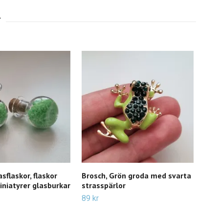
sflaskor, flaskor
Brosch, Grön groda med svarta
2 st
niatyrer glasburkar
strasspärlor
hän
89 kr
Slut 