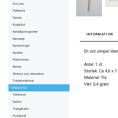
Die cuts
Flatbacks
Fjärilar
Kugghjul
Kylskåpsmagneter
INFORMATION
Nanotejp
Nyckelringar
En söt simpel lite
Nycklar
Polymerlera
Antal: 1 st
Ramar
Storlek: Ca 4,6 x 1
Stickers och dekoration
Material: Trä
Trädekorationer
Vikt: 0,4 gram
Tillbehör för
Telefonen
Datorn
Trädgården
Husdjuret