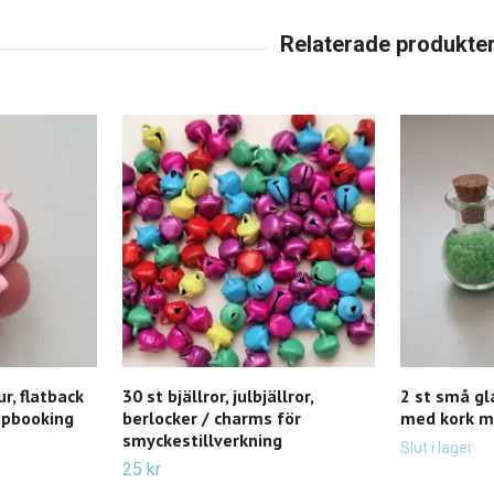
ur, flatback
30 st bjällror, julbjällror,
2 st små gla
rapbooking
berlocker / charms för
med kork mi
smyckestillverkning
Slut i lager
25 kr