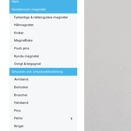
Hem
Neodymium magneter
Fyrkantiga & rektangulära magneter
Hålmagneter
Krokar
Magnetfiske
Push pins
Runda magneter
Övrigt & begagnat
Smycken och smyckestillverkning
Armband
Berlocker
Broscher
Halsband
Pins
Pärlor
Ringar