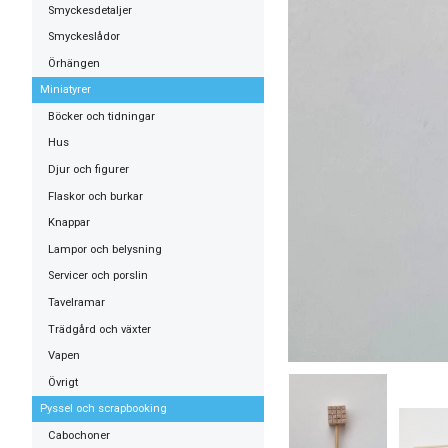
Smyckesdetaljer
Smyckeslådor
Örhängen
Miniatyrer
Böcker och tidningar
Hus
Djur och figurer
Flaskor och burkar
Knappar
Lampor och belysning
Servicer och porslin
Tavelramar
Trädgård och växter
Vapen
Övrigt
Pyssel och scrapbooking
Cabochoner