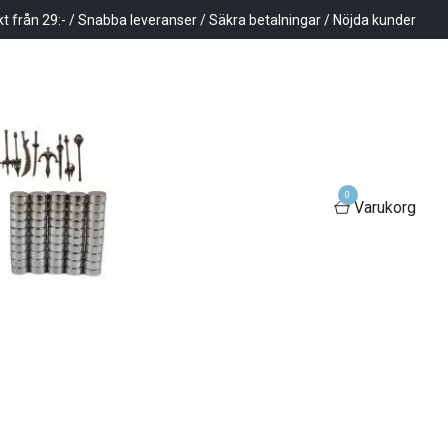
kt från 29:- / Snabba leveranser / Säkra betalningar / Nöjda kunder
0
Varukorg