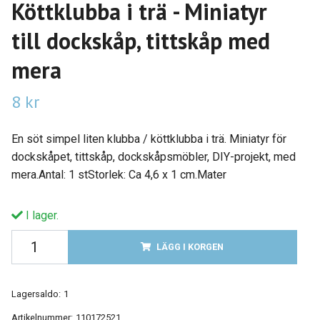
Köttklubba i trä - Miniatyr
till dockskåp, tittskåp med
mera
8 kr
En söt simpel liten klubba / köttklubba i trä. Miniatyr för
dockskåpet, tittskåp, dockskåpsmöbler, DIY-projekt, med
mera.Antal: 1 stStorlek: Ca 4,6 x 1 cm.Mater
I lager.
LÄGG I KORGEN
Lagersaldo:
1
Artikelnummer:
110172521