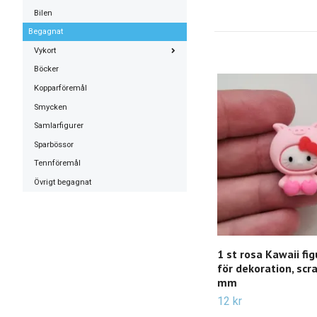
Bilen
Begagnat
Vykort
Böcker
Kopparföremål
Smycken
Samlarfigurer
Sparbössor
Tennföremål
Övrigt begagnat
1 st rosa Kawaii fig
för dekoration, sc
mm
12 kr