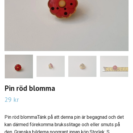
Pin röd blomma
29 kr
Pin röd blommaTänk på att denna pin är begagnad och det
kan därmed förekomma bruksslitage och eller smuts på
den. Granska bilderna noggrant innan köp.Storlek: S