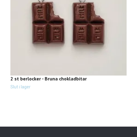
2 st berlocker - Bruna chokladbitar
1
2
Slut i lager