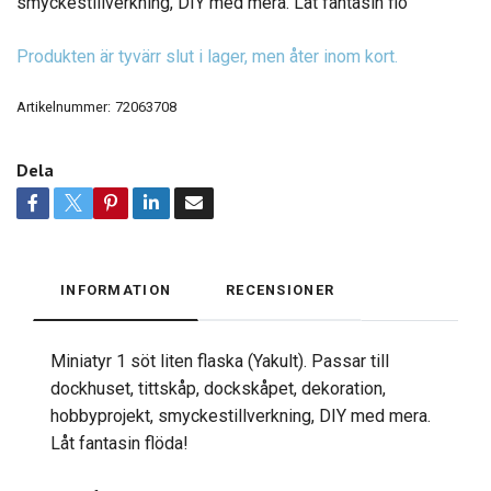
smyckestillverkning, DIY med mera. Låt fantasin flö
Produkten är tyvärr slut i lager, men åter inom kort.
Artikelnummer:
72063708
Dela
INFORMATION
RECENSIONER
Miniatyr 1 söt liten flaska (Yakult). Passar till
dockhuset, tittskåp, dockskåpet, dekoration,
hobbyprojekt, smyckestillverkning, DIY med mera.
Låt fantasin flöda!