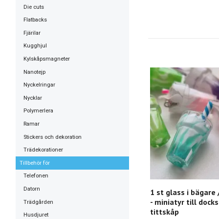
Die cuts
Flatbacks
Fjärilar
Kugghjul
Kylskåpsmagneter
Nanotejp
Nyckelringar
Nycklar
Polymerlera
Ramar
Stickers och dekoration
Trädekorationer
Tillbehör för
Telefonen
Datorn
1 st glass i bägare
- miniatyr till dock
Trädgården
tittskåp
Husdjuret