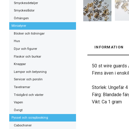
Smyckesdetaljer
Smyckeslådor
Örhängen
Miniatyrer
Böcker och tidningar
Hus
INFORMATION
Djur och figurer
Flaskor och burkar
Knappar
50 st wire guards
Lampor och belysning
Finns även i enskil
Servicer och porslin
Storlek: Ungefär 4
Tavelramar
Färg: Blandade färg
Trädgård och växter
Vikt: Ca 1 gram
Vapen
Övrigt
Pyssel och scrapbooking
Cabochoner