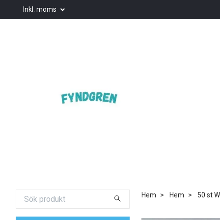
Inkl. moms
Hem
Hem
50 st W