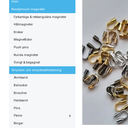
Hem
Neodymium magneter
Fyrkantiga & rektangulära magneter
Hålmagneter
Krokar
Magnetfiske
Push pins
Runda magneter
Övrigt & begagnat
Smycken och smyckestillverkning
Armband
Berlocker
Broscher
Halsband
Pins
Pärlor
Ringar