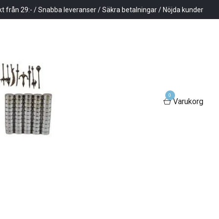
kt från 29:- / Snabba leveranser / Säkra betalningar / Nöjda kunder
0
Varukorg