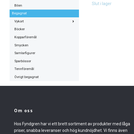
Slut i lager
Bilen
Begagnat
Vykort
Böcker
Kopparföremål
Smycken
Samlarfigurer
Sparbössor
Tennföremål
Övrigt begagnat
Om oss
Hos Fyndgren har vi ett brett sortiment av produkter med låga
priser, snabba leveranser och hög kundnöjdhet. Vi finns även