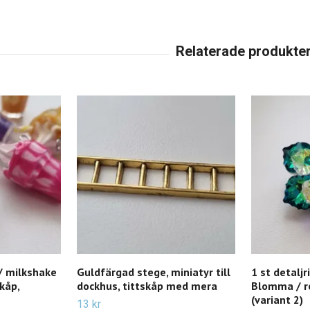
 / milkshake
Guldfärgad stege, miniatyr till
1 st detaljr
skåp,
dockhus, tittskåp med mera
Blomma / r
(variant 2)
13 kr