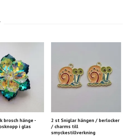
ik brosch hänge -
2 st Sniglar hängen / berlocker
Söt
osknopp i glas
/ charms till
glö
smyckestillverkning
19 k