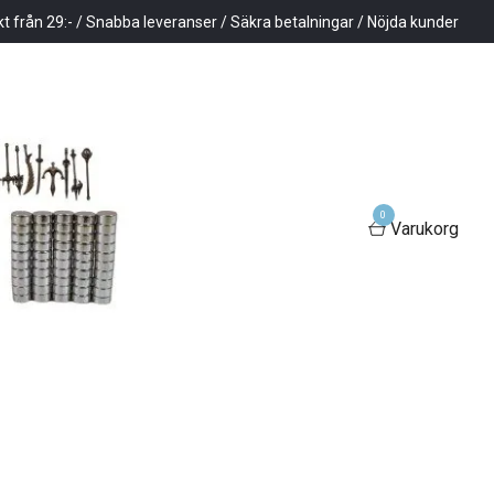
kt från 29:- / Snabba leveranser / Säkra betalningar / Nöjda kunder
0
Varukorg