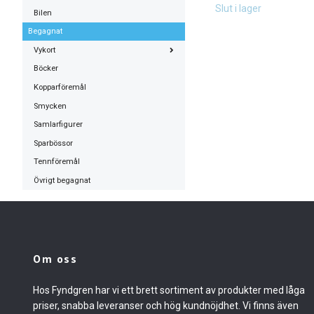
Slut i lager
Bilen
Begagnat
Vykort
Böcker
Kopparföremål
Smycken
Samlarfigurer
Sparbössor
Tennföremål
Övrigt begagnat
Om oss
Hos Fyndgren har vi ett brett sortiment av produkter med låga
priser, snabba leveranser och hög kundnöjdhet. Vi finns även