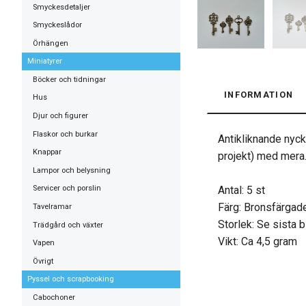
Smyckesdetaljer
Smyckeslådor
Örhängen
Miniatyrer
Böcker och tidningar
INFORMATION
Hus
Djur och figurer
Flaskor och burkar
Antikliknande nyck
Knappar
projekt) med mera.
Lampor och belysning
Antal: 5 st
Servicer och porslin
Färg: Bronsfärgade,
Tavelramar
Storlek: Se sista 
Trädgård och växter
Vikt: Ca 4,5 gram
Vapen
Övrigt
Pyssel och scrapbooking
Cabochoner