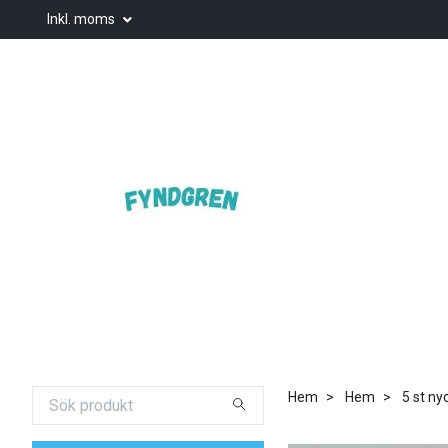
Inkl. moms
Hem
Hem
5 st nyc