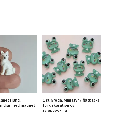
gnet Hund,
1 st Groda. Miniatyr / flatbacks
Nyc
inidjur med magnet
för dekoration och
med
scrapbooking
Slut 