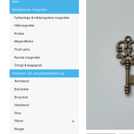
Hem
Neodymium magneter
Fyrkantiga & rektangulära magneter
Hålmagneter
Krokar
Magnetfiske
Push pins
Runda magneter
Övrigt & begagnat
Smycken och smyckestillverkning
Armband
Berlocker
Broscher
Halsband
Pins
Pärlor
Ringar