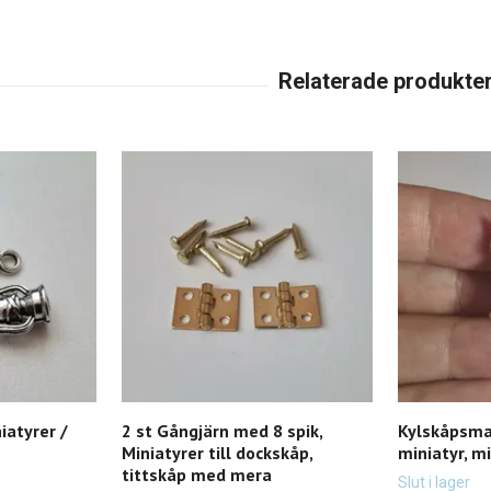
iatyrer /
2 st Gångjärn med 8 spik,
Kylskåpsma
Miniatyrer till dockskåp,
miniatyr, m
tittskåp med mera
Slut i lager