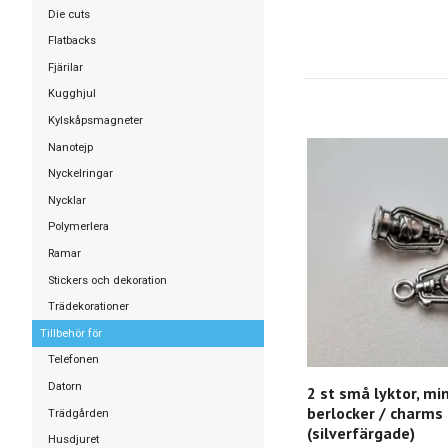
Die cuts
Flatbacks
Fjärilar
Kugghjul
Kylskåpsmagneter
Nanotejp
Nyckelringar
Nycklar
Polymerlera
Ramar
Stickers och dekoration
Trädekorationer
Tillbehör för
Telefonen
Datorn
2 st små lyktor, min
berlocker / charms
Trädgården
(silverfärgade)
Husdjuret