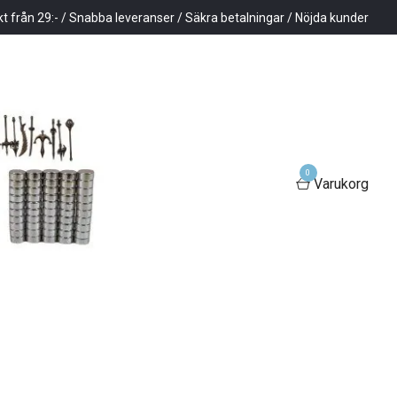
kt från 29:- / Snabba leveranser / Säkra betalningar / Nöjda kunder
0
Varukorg