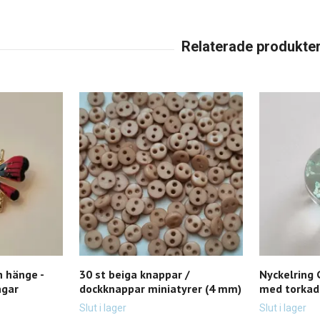
h hänge -
30 st beiga knappar /
Nyckelring 
ngar
dockknappar miniatyrer (4 mm)
med torkad
Slut i lager
Slut i lager