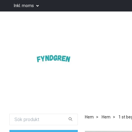
Inkl. moms
Hem
Hem
1 st be