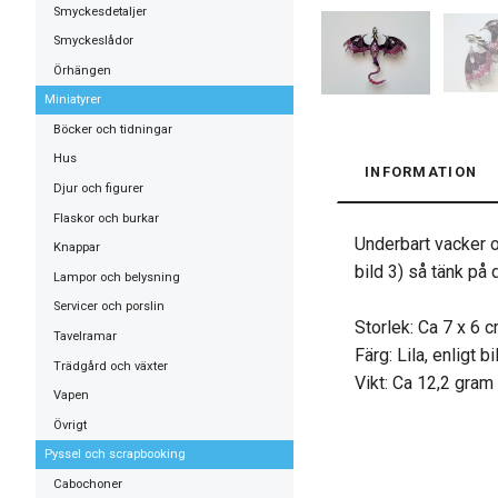
Smyckesdetaljer
Smyckeslådor
Örhängen
Miniatyrer
Böcker och tidningar
Hus
INFORMATION
Djur och figurer
Flaskor och burkar
Underbart vacker o
Knappar
bild 3) så tänk på 
Lampor och belysning
Servicer och porslin
Storlek: Ca 7 x 6 c
Tavelramar
Färg: Lila, enligt b
Trädgård och växter
Vikt: Ca 12,2 gram
Vapen
Övrigt
Pyssel och scrapbooking
Cabochoner