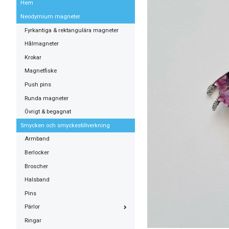
Hem
Neodymium magneter
Fyrkantiga & rektangulära magneter
Hålmagneter
Krokar
Magnetfiske
Push pins
Runda magneter
Övrigt & begagnat
Smycken och smyckestillverkning
Armband
Berlocker
Broscher
Halsband
Pins
Pärlor
Ringar