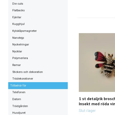
Die cuts
Flatbacks
Fjärilar
Kugghjul
Kylskåpsmagneter
Nanotejp
Nyckelringar
Nycklar
Polymerlera
Ramar
Stickers och dekoration
Trädekorationer
Tillbehör för
Telefonen
1 st detaljrik brosc
Datorn
Insekt med röda vi
Trädgården
Slut i lager
Husdjuret