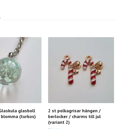
Glaskula glasboll
2 st polkagrisar hängen /
2 st
 blomma (turkos)
berlocker / charms till jul
figu
(variant 2)
tit