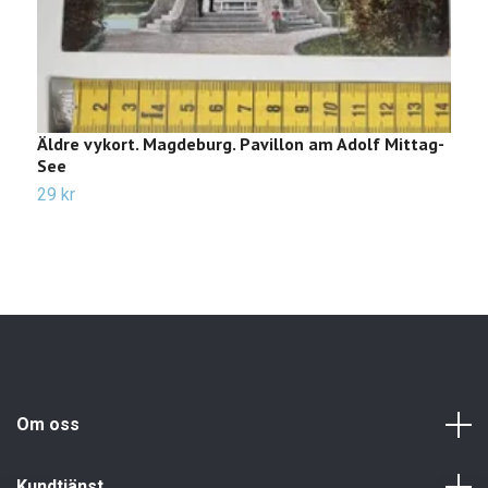
Äldre vykort. Magdeburg. Pavillon am Adolf Mittag-
Ä
See
2
29 kr
Om oss
Kundtjänst