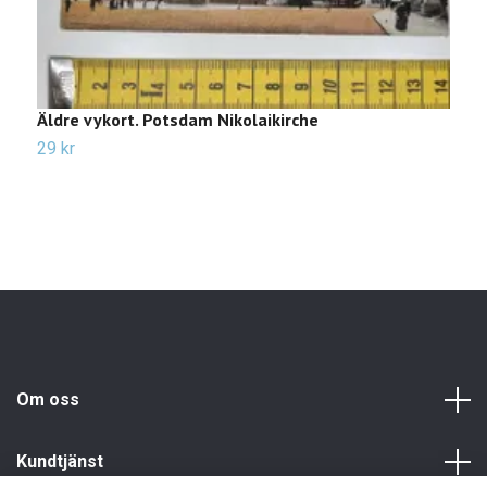
Äldre vykort. Potsdam Nikolaikirche
Ä
29 kr
2
Om oss
Kundtjänst