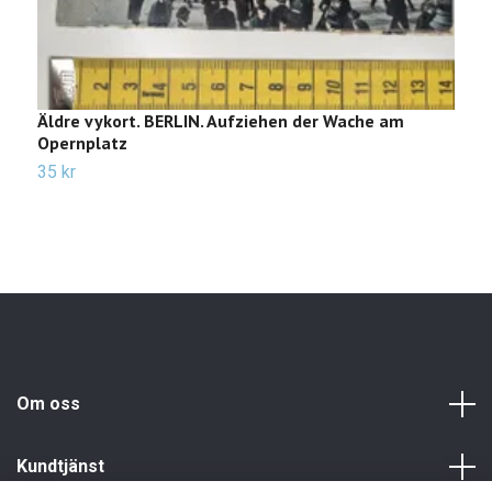
Äldre vykort. BERLIN. Aufziehen der Wache am
Ä
Opernplatz
3
35 kr
Om oss
Kundtjänst