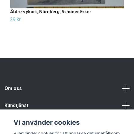
Äldre vykort, Nürnberg, Schöner Erker
Ä
29 kr
2
Om oss
Kundtjänst
Vi använder cookies
Info
Vi använder cookies för att anpassa det innehåll som