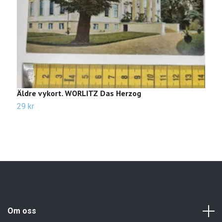
Äldre vykort. WORLITZ Das Herzog
V
29 kr
1
Om oss