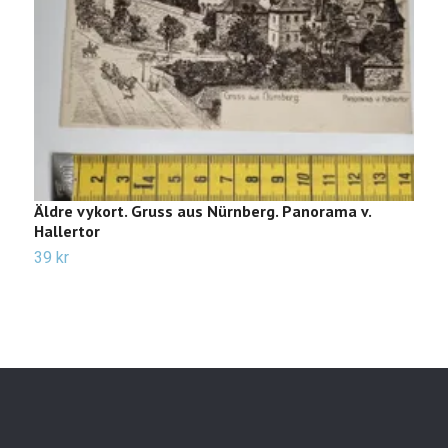
Äldre vykort. Gruss aus Nürnberg. Panorama v.
Ä
Hallertor
2
39 kr