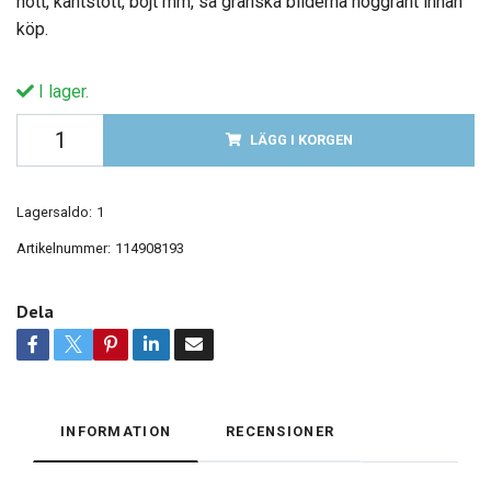
nött, kantstött, böjt mm, så granska bilderna noggrant innan
köp.
I lager.
LÄGG I KORGEN
Lagersaldo:
1
Artikelnummer:
114908193
Dela
INFORMATION
RECENSIONER